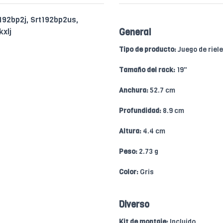
t192bp2j, Srt192bp2us,
kxlj
General
Tipo de producto:
Juego de riel
Tamaño del rack:
19"
Anchura:
52.7 cm
Profundidad:
8.9 cm
Altura:
4.4 cm
Peso:
2.73 g
Color:
Gris
Diverso
Kit de montaje:
Incluido