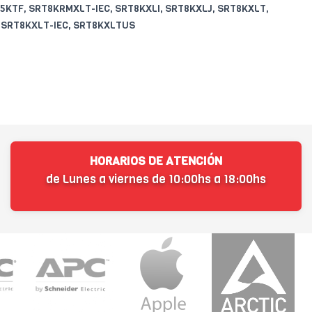
KTF, SRT8KRMXLT-IEC, SRT8KXLI, SRT8KXLJ, SRT8KXLT,
 SRT8KXLT-IEC, SRT8KXLTUS
HORARIOS DE ATENCIÓN
de Lunes a viernes de 10:00hs a 18:00hs