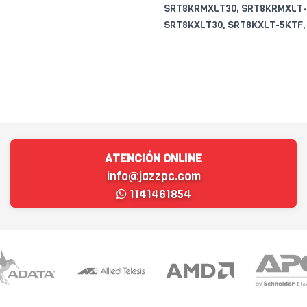
SRT8KRMXLT30, SRT8KRMXLT-5
SRT8KXLT30, SRT8KXLT-5KTF,
ATENCIÓN ONLINE
info@jazzpc.com
1141461854