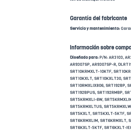
Garantía del fabricante
Servicio y mantenimiento:
Garan
Información sobre compa
Diseñado para:
P/N: AR3103, A
AR9307SP, AR9307SP-R, DLRT
SRT10KRMXLT-10KTF, SRT10KR
SRT10KXLT, SRT10KXLT30, SRT
SRT10RMXLIX806, SRT192BP, S
SRT192BPUS, SRT192RMBP, SR
SRT5KRMXLI-6W, SRT5KRMXLIM
SRT5KRMXLTUS, SRT5KRMXLW-
SRT5KXLT, SRT5KXLT-5KTF, S
SRT6KRMXLIM, SRT6KRMXLT, S
SRT6KXLT-5KTF, SRT6KXLT-IE