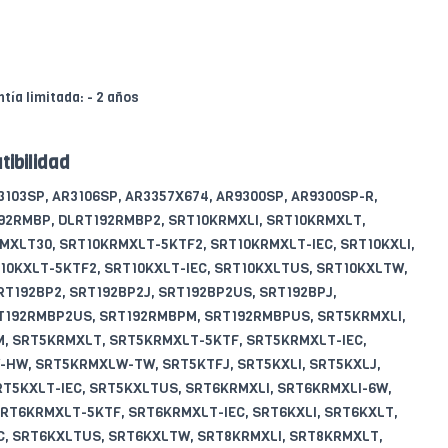
tía limitada: - 2 años
tibilidad
R3103SP, AR3106SP, AR3357X674, AR9300SP, AR9300SP-R,
192RMBP, DLRT192RMBP2, SRT10KRMXLI, SRT10KRMXLT,
MXLT30, SRT10KRMXLT-5KTF2, SRT10KRMXLT-IEC, SRT10KXLI,
10KXLT-5KTF2, SRT10KXLT-IEC, SRT10KXLTUS, SRT10KXLTW,
RT192BP2, SRT192BP2J, SRT192BP2US, SRT192BPJ,
T192RMBP2US, SRT192RMBPM, SRT192RMBPUS, SRT5KRMXLI,
, SRT5KRMXLT, SRT5KRMXLT-5KTF, SRT5KRMXLT-IEC,
HW, SRT5KRMXLW-TW, SRT5KTFJ, SRT5KXLI, SRT5KXLJ,
RT5KXLT-IEC, SRT5KXLTUS, SRT6KRMXLI, SRT6KRMXLI-6W,
RT6KRMXLT-5KTF, SRT6KRMXLT-IEC, SRT6KXLI, SRT6KXLT,
C, SRT6KXLTUS, SRT6KXLTW, SRT8KRMXLI, SRT8KRMXLT,