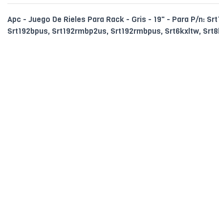
Apc - Juego De Rieles Para Rack - Gris - 19" - Para P/n: Sr
Srt192bpus, Srt192rmbp2us, Srt192rmbpus, Srt6kxltw, Srt8