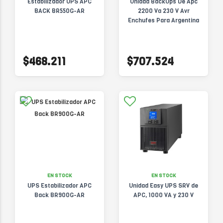
Estabilizador UPS APC
Unidad BackUps De Apc
BACK BR550G-AR
2200 Va 230 V Avr
Enchufes Para Argentina
$468.211
$707.524
EN STOCK
EN STOCK
UPS Estabilizador APC
Unidad Easy UPS SRV de
Back BR900G-AR
APC, 1000 VA y 230 V