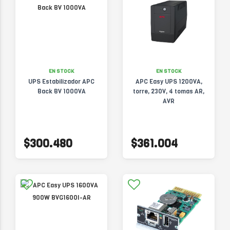
EN STOCK
EN STOCK
UPS Estabilizador APC
APC Easy UPS 1200VA,
Back BV 1000VA
torre, 230V, 4 tomas AR,
AVR
$300.480
$361.004