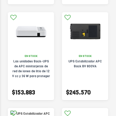
EN STOCK
EN STOCK
Las unidades Back-UPS
UPS Estabilizador APC
de APC minitarjetas de
Back BV 800VA
red de iones de litio de 12
V cc y 36 W para proteger
enrutadores de Internet,
cámaras IP y más
$153.883
$245.570