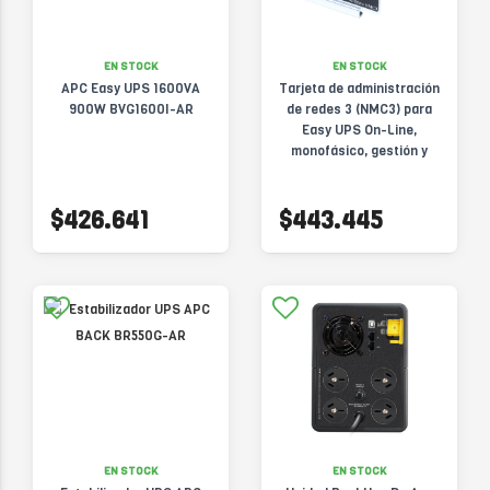
EN STOCK
EN STOCK
APC Easy UPS 1600VA
Tarjeta de administración
900W BVG1600I-AR
de redes 3 (NMC3) para
Easy UPS On-Line,
monofásico, gestión y
monitoreo remotos
seguros de SAI
$426.641
$443.445
EN STOCK
EN STOCK