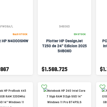
6FW08A/L
5HB06D
BAJO STOCK
EN STOCK
R HP N4000SNW
Plotter HP DesignJet
PC
T250 de 24" Edicion 2025
In
5HB06D
.867
$1.568.725
$1