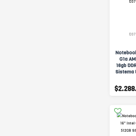
D37
Notebook
G1a AM
16gb DDR
Sistema
$2.288