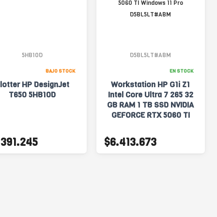
5HB10D
D5BL5LT#ABM
BAJO STOCK
EN STOCK
lotter HP DesignJet
Workstation HP G1i Z1
T650 5HB10D
Intel Core Ultra 7 265 32
GB RAM 1 TB SSD NVIDIA
GEFORCE RTX 5060 TI
Windows 11 Pro
D5BL5LT#ABM
.391.245
$6.413.673