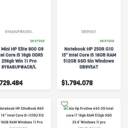
6Y6A6UP#AC8/L
DB9V5AT
EN STOCK
EN STOCK
 Mini HP Elite 800 G9
Notebook HP 250R G10
tel Core I5 16gb DDR5
15" Intel Core I5 16GB RAM
256gb Win 11 Pro
512GB SSD Sin Windows
6Y6A6UP#AC8/L
DB9V5AT
.729.484
$1.794.078