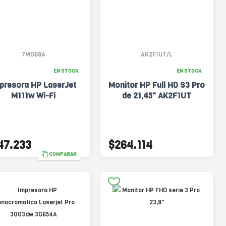
7MD68A
AK2F1UT/L
EN STOCK
EN STOCK
presora HP LaserJet
Monitor HP Full HD S3 Pro
M111w Wi-Fi
de 21,45" AK2F1UT
47.233
$264.114
COMPARAR