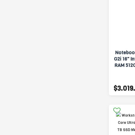
Noteboo
G2i 16" I
RAM 512
$3.019