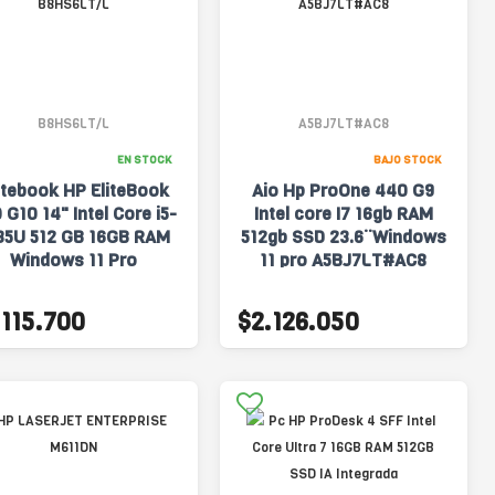
B8HS6LT/L
A5BJ7LT#AC8
EN STOCK
BAJO STOCK
tebook HP EliteBook
Aio Hp ProOne 440 G9
 G10 14" Intel Core i5-
Intel core I7 16gb RAM
35U 512 GB 16GB RAM
512gb SSD 23.6¨Windows
Windows 11 Pro
11 pro A5BJ7LT#AC8
B8HS6LT/L
.115.700
$2.126.050