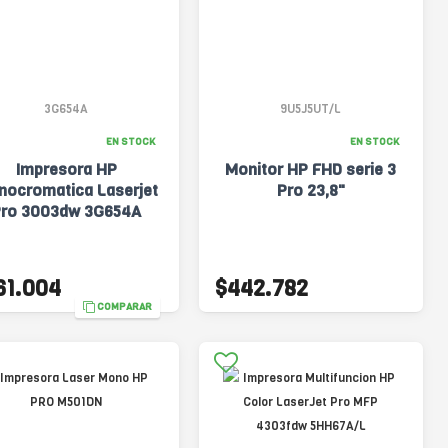
3G654A
9U5J5UT/L
EN STOCK
EN STOCK
Impresora HP
Monitor HP FHD serie 3
ocromatica Laserjet
Pro 23,8"
Pro 3003dw 3G654A
61.004
$442.782
COMPARAR