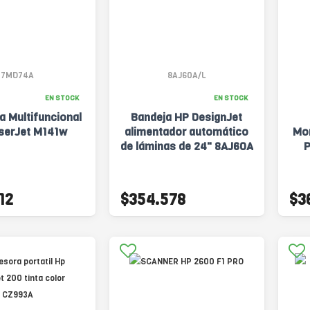
7MD74A
8AJ60A/L
EN STOCK
EN STOCK
a Multifuncional
Bandeja HP DesignJet
serJet M141w
alimentador automático
Mon
de láminas de 24" 8AJ60A
12
$354.578
$3