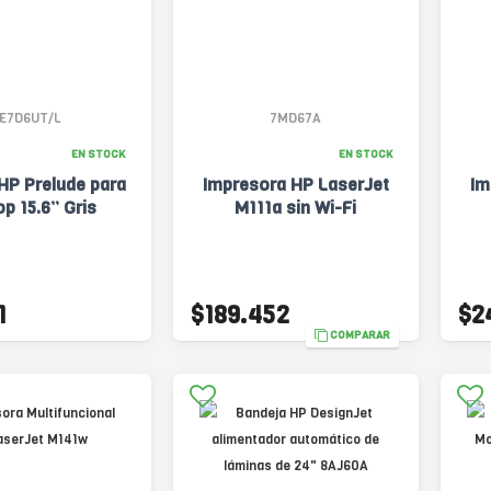
1E7D6UT/L
7MD67A
EN STOCK
EN STOCK
HP Prelude para
Impresora HP LaserJet
Im
p 15.6” Gris
M111a sin Wi-Fi
1
$189.452
$2
COMPARAR