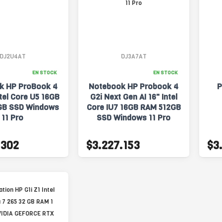
DJ2U4AT
DJ3A7AT
EN STOCK
EN STOCK
k HP ProBook 4
Notebook HP Probook 4
P
ntel Core U5 16GB
G2i Next Gen AI 16" Intel
GB SSD Windows
Core IU7 16GB RAM 512GB
11 Pro
SSD Windows 11 Pro
.302
$3.227.153
$3