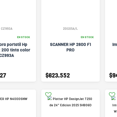
CZ993A
20G05A/L
EN STOCK
EN STOCK
ra portatil Hp
SCANNER HP 2600 F1
Im
t 200 tinta color
PRO
CZ993A
27
$623.552
$9