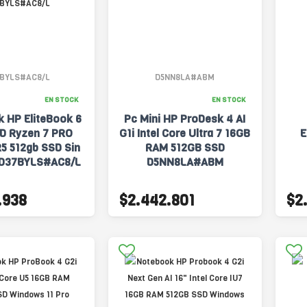
BYLS#AC8/L
D5NN8LA#ABM
EN STOCK
EN STOCK
 HP EliteBook 6
Pc Mini HP ProDesk 4 AI
D Ryzen 7 PRO
G1i Intel Core Ultra 7 16GB
E
5 512gb SSD Sin
RAM 512GB SSD
 D37BYLS#AC8/L
D5NN8LA#ABM
.938
$2.442.801
$2