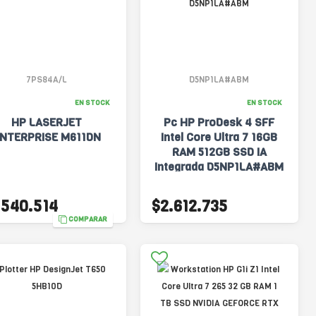
7PS84A/L
D5NP1LA#ABM
EN STOCK
EN STOCK
HP LASERJET
Pc HP ProDesk 4 SFF
NTERPRISE M611DN
Intel Core Ultra 7 16GB
RAM 512GB SSD IA
Integrada D5NP1LA#ABM
.540.514
$2.612.735
COMPARAR