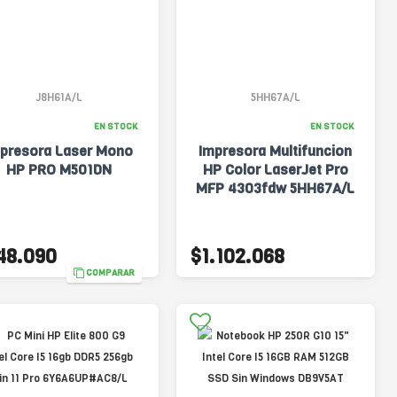
J8H61A/L
5HH67A/L
EN STOCK
EN STOCK
presora Laser Mono
Impresora Multifuncion
HP PRO M501DN
HP Color LaserJet Pro
MFP 4303fdw 5HH67A/L
48.090
$1.102.068
COMPARAR