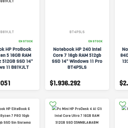
B81VJLT
BT4P5LS
EN STOCK
EN STOCK
ok HP ProBook
Notebook HP 240 Intel
No
zen 5 16GB RAM
Core 7 16gb RAM 512gb
840
 512GB SSD 14"
SSD 14" Windows 11 Pro
13
ws 11 B81VJLT
BT4P5LS
.051
$1.936.292
$2