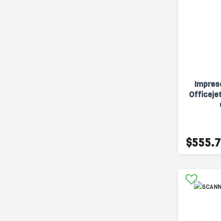
Impreso
Officeje
$555.7