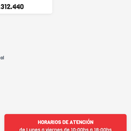
 de profundidad, con
.312.440
eles laterales, negro
al
HORARIOS DE ATENCIÓN
de Lunes a viernes de 10:00hs a 18:00hs