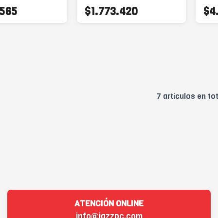
mm
.565
$1.773.420
$4
pan
7 artículos en tot
ATENCIÓN ONLINE
info@jazzpc.com