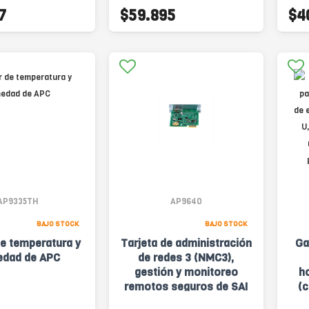
7
$59.895
$4
AP9335TH
AP9640
BAJO STOCK
BAJO STOCK
e temperatura y
Tarjeta de administración
Ga
dad de APC
de redes 3 (NMC3),
gestión y monitoreo
h
remotos seguros de SAI
(c
600