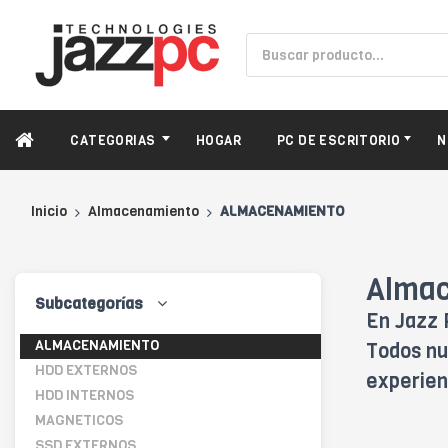
CATEGORIAS
HOGAR
PC DE ESCRITORIO
N
Inicio
Almacenamiento
ALMACENAMIENTO
Alma
Subcategorías
En Jazz 
ALMACENAMIENTO
Todos nu
HDD EXTERNOS
experien
HDD INTERNOS
MAGNETICOS
SSD EXTERNOS