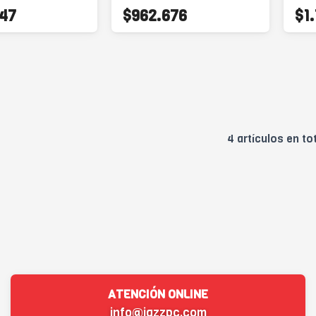
47
$962.676
$1
4 artículos en to
ATENCIÓN ONLINE
info@jazzpc.com