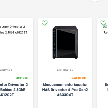
AS1202T
AS3304TV2
EN STOCK
BAJO STOCK
tor Drivestor 2
Almacenamiento Asustor
S
 Bahias 2.5GbE
NAS Drivestor 4 Pro Gen2
AS1202T
AS3304T