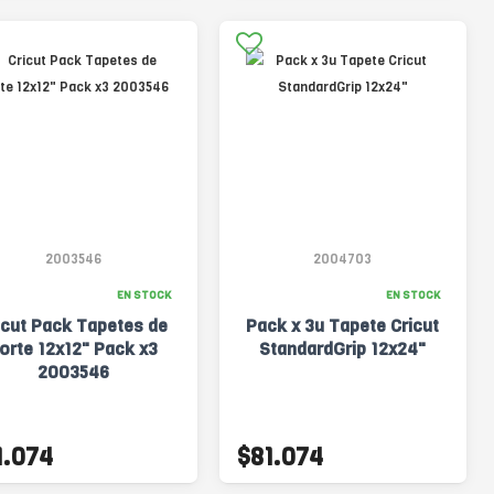
2003546
2004703
EN STOCK
EN STOCK
icut Pack Tapetes de
Pack x 3u Tapete Cricut
orte 12x12" Pack x3
StandardGrip 12x24"
2003546
1.074
$81.074