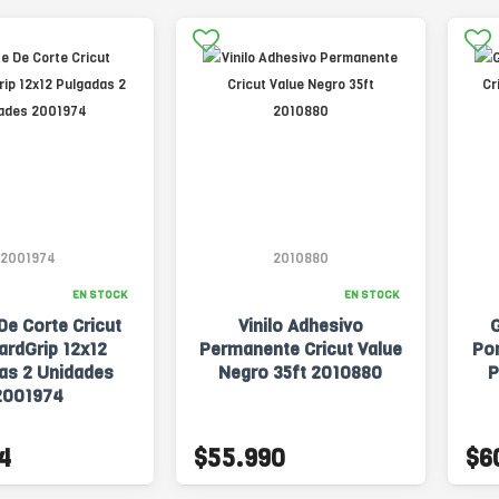
2001974
2010880
EN STOCK
EN STOCK
De Corte Cricut
Vinilo Adhesivo
G
ardGrip 12x12
Permanente Cricut Value
Por
as 2 Unidades
Negro 35ft 2010880
P
2001974
4
$55.990
$6