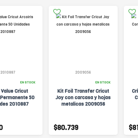
2010887
2009056
EN STOCK
EN STOCK
o Value Cricut
Kit Foil Transfer Cricut
Cr
s Permanente 50
Joy con carcasa y hojas
C
des 2010887
metalicas 2009056
0
$80.739
$8