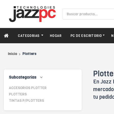
CATEGORIAS
HOGAR
PC DE ESCRITORIO
N
Inicio
Plotters
Plotte
Subcategorías
En Jazz 
ACCESORIOS PLOTTER
mercado,
PLOTTERS
tu pedid
TINTAS P/PLOTTERS