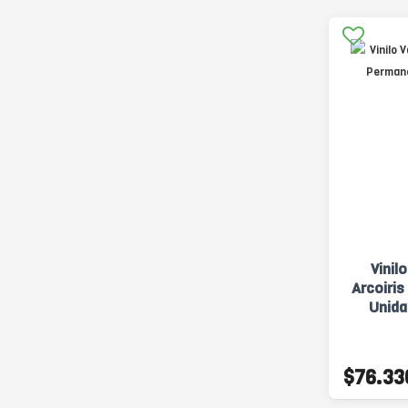
Vinil
Arcoiri
Unida
$76.33