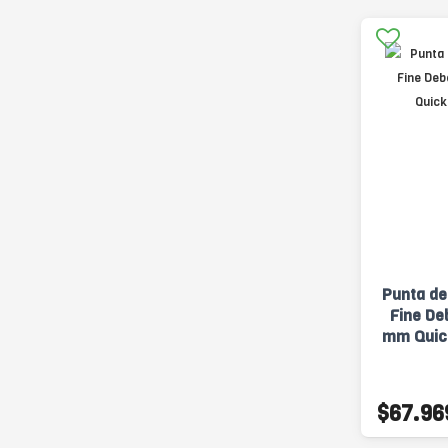
Punta de
Fine De
mm Quic
$67.96