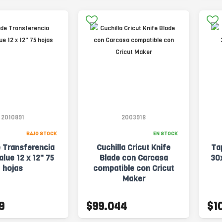
2010891
2003918
BAJO STOCK
EN STOCK
e Transferencia
Cuchilla Cricut Knife
Ta
alue 12 x 12" 75
Blade con Carcasa
30
hojas
compatible con Cricut
Maker
9
$99.044
$1