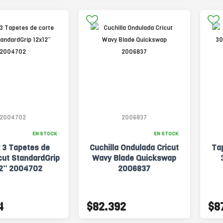
2004702
2006837
EN STOCK
EN STOCK
 3 Tapetes de
Cuchilla Ondulada Cricut
Ta
cut StandardGrip
Wavy Blade Quickswap
2” 2004702
2006837
4
$82.392
$8