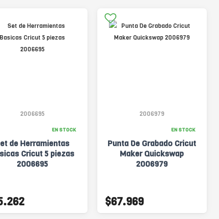
2006695
2006979
EN STOCK
EN STOCK
et de Herramientas
Punta De Grabado Cricut
sicas Cricut 5 piezas
Maker Quickswap
2006695
2006979
5.262
$67.969