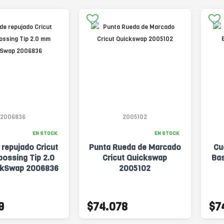
2006836
2005102
EN STOCK
EN STOCK
 repujado Cricut
Punta Rueda de Marcado
Cu
bossing Tip 2.0
Cricut Quickswap
Bas
kSwap 2006836
2005102
9
$74.078
$7