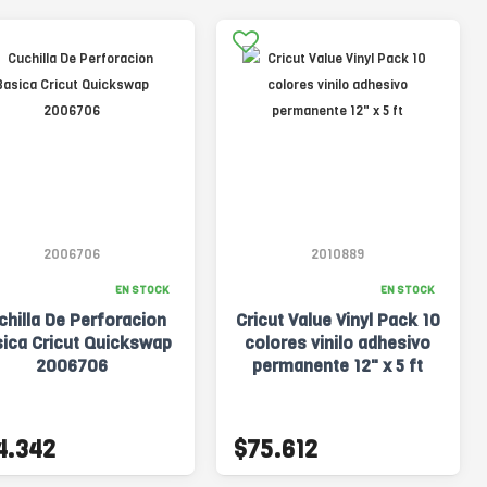
2006706
2010889
EN STOCK
EN STOCK
chilla De Perforacion
Cricut Value Vinyl Pack 10
ica Cricut Quickswap
colores vinilo adhesivo
2006706
permanente 12" x 5 ft
4.342
$75.612