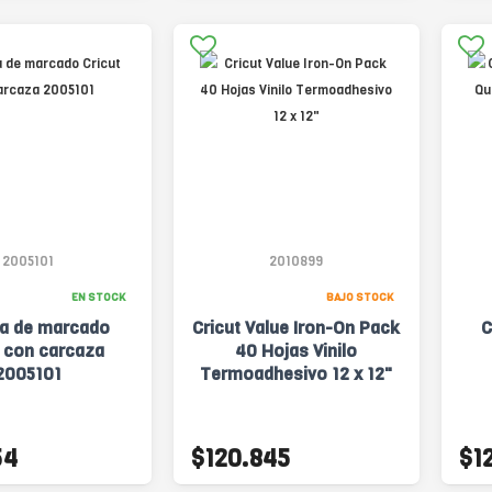
2005101
2010899
EN STOCK
BAJO STOCK
la de marcado
Cricut Value Iron-On Pack
C
t con carcaza
40 Hojas Vinilo
2005101
Termoadhesivo 12 x 12"
54
$120.845
$1