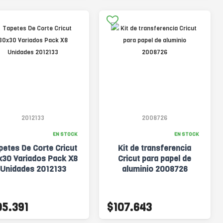
2012133
2008726
EN STOCK
EN STOCK
petes De Corte Cricut
Kit de transferencia
x30 Variados Pack X8
Cricut para papel de
Unidades 2012133
aluminio 2008726
05.391
$107.643