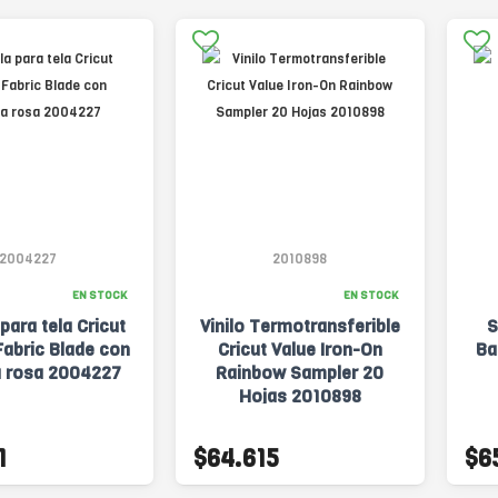
2004227
2010898
EN STOCK
EN STOCK
 para tela Cricut
Vinilo Termotransferible
S
abric Blade con
Cricut Value Iron-On
Ba
a rosa 2004227
Rainbow Sampler 20
Hojas 2010898
1
$64.615
$6