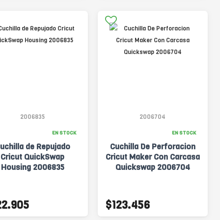
2006835
2006704
EN STOCK
EN STOCK
uchilla de Repujado
Cuchilla De Perforacion
Cricut QuickSwap
Cricut Maker Con Carcasa
Housing 2006835
Quickswap 2006704
22.905
$123.456