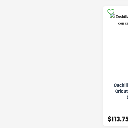
Cuchil
Cricu
$113.7