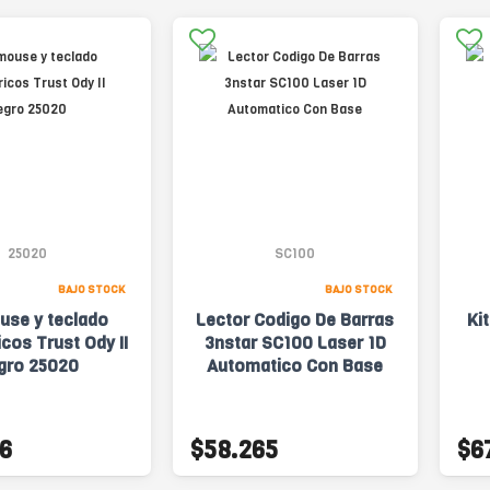
25020
SC100
BAJO STOCK
BAJO STOCK
use y teclado
Lector Codigo De Barras
Ki
cos Trust Ody II
3nstar SC100 Laser 1D
gro 25020
Automatico Con Base
6
$58.265
$6