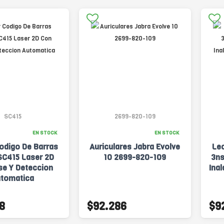
SC415
2699-820-109
EN STOCK
EN STOCK
odigo De Barras
Auriculares Jabra Evolve
Lec
SC415 Laser 2D
10 2699-820-109
3ns
se Y Deteccion
Ina
tomatica
8
$92.286
$9