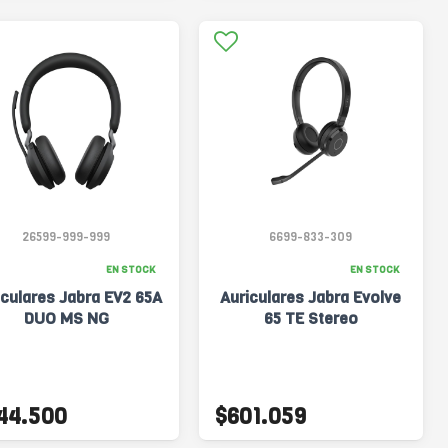
26599-999-999
6699-833-309
EN STOCK
EN STOCK
iculares Jabra EV2 65A
Auriculares Jabra Evolve
DUO MS NG
65 TE Stereo
44.500
$601.059