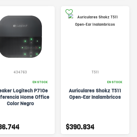
434763
T511
EN STOCK
EN STOCK
eaker Logitech P710e
Auriculares Shokz T511
ferencia Home Office
Open-Ear Inalambricos
Color Negro
36.744
$390.834