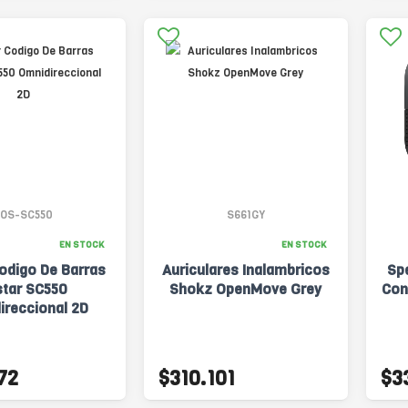
OS-SC550
S661GY
EN STOCK
EN STOCK
odigo De Barras
Auriculares Inalambricos
Sp
star SC550
Shokz OpenMove Grey
Con
ireccional 2D
72
$310.101
$3