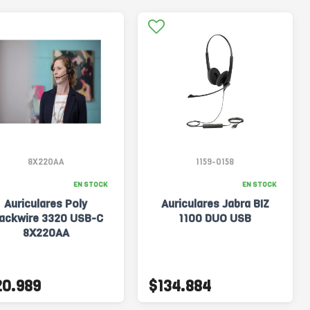
8X220AA
1159-0158
EN STOCK
EN STOCK
Auriculares Poly
Auriculares Jabra BIZ
lackwire 3320 USB-C
1100 DUO USB
8X220AA
20.989
$134.884