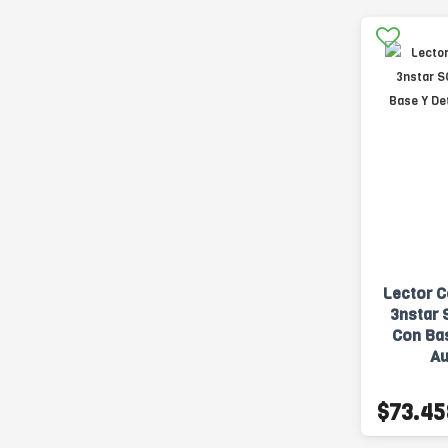
Lector C
3nstar 
Con Ba
Au
$73.45