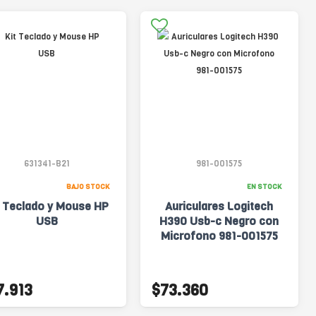
631341-B21
981-001575
BAJO STOCK
EN STOCK
t Teclado y Mouse HP
Auriculares Logitech
USB
H390 Usb-c Negro con
Microfono 981-001575
7.913
$73.360