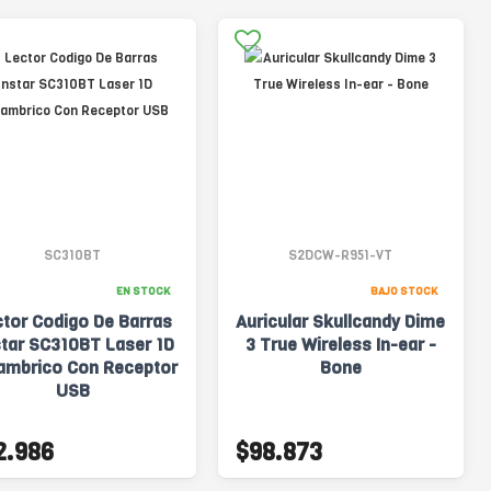
SC310BT
S2DCW-R951-VT
EN STOCK
BAJO STOCK
tor Codigo De Barras
Auricular Skullcandy Dime
tar SC310BT Laser 1D
3 True Wireless In-ear -
lambrico Con Receptor
Bone
USB
2.986
$98.873