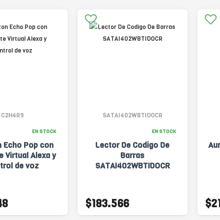
C2H4R9
SATAI402WBTIDOCR
EN STOCK
EN STOCK
 Echo Pop con
Lector De Codigo De
Aur
e Virtual Alexa y
Barras
trol de voz
SATAI402WBTIDOCR
48
$183.566
$2