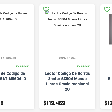
ATAI8604ID
POS-SC504
EN STOCK
EN STOCK
 de Codigo de
Lector Codigo De Barras
 SAT AI8604 ID
3nstar SC504 Manos
B
Libres Omnidireccional
2D
29
$119.469
$1