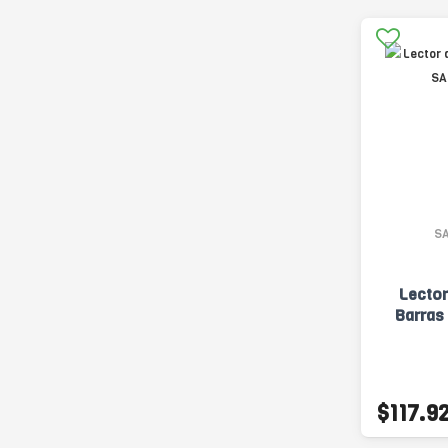
S
Lector
Barras
$117.9