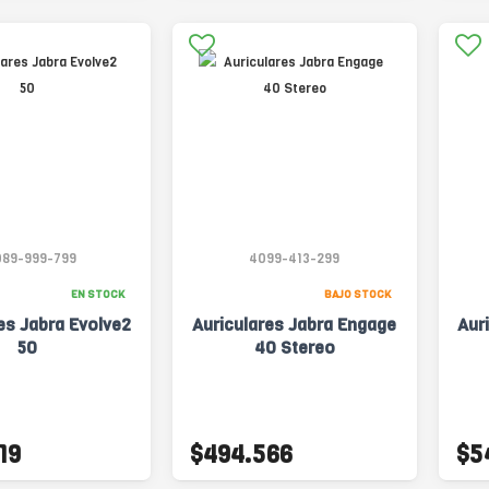
089-999-799
4099-413-299
EN STOCK
BAJO STOCK
es Jabra Evolve2
Auriculares Jabra Engage
Aur
50
40 Stereo
19
$494.566
$5