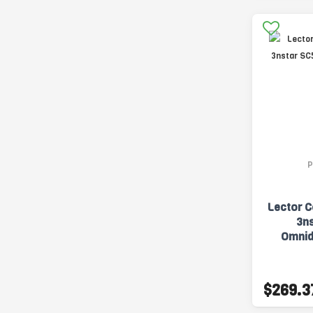
P
Lector C
3n
Omnid
$269.3