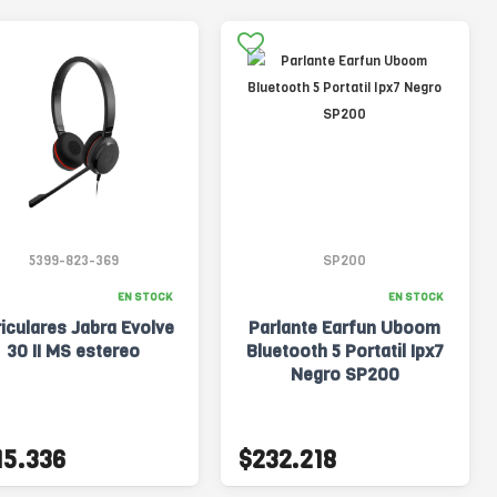
5399-823-369
SP200
EN STOCK
EN STOCK
iculares Jabra Evolve
Parlante Earfun Uboom
30 II MS estereo
Bluetooth 5 Portatil Ipx7
Negro SP200
15.336
$232.218