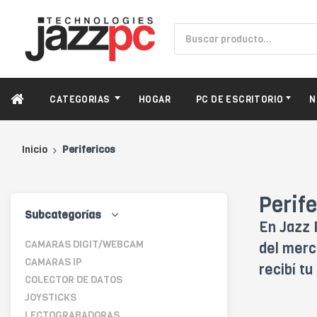
CATEGORIAS
HOGAR
PC DE ESCRITORIO
N
Inicio
Perifericos
Perife
Subcategorías
En Jazz 
CAMARAS DIGIT/WEBCAM
del merc
CAMARAS IP
recibí t
COLECTOR DE DATOS
JOYSTICKS
LECTOGRABADORAS