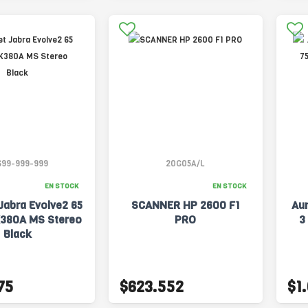
699-999-999
20G05A/L
EN STOCK
EN STOCK
Jabra Evolve2 65
SCANNER HP 2600 F1
Aur
K380A MS Stereo
PRO
3
Black
75
$623.552
$1