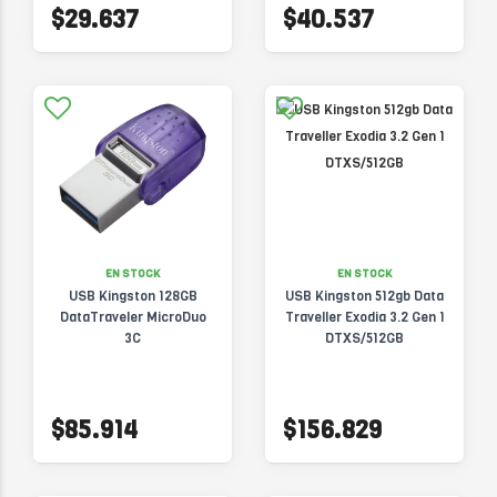
$29.637
$40.537
EN STOCK
EN STOCK
USB Kingston 128GB
USB Kingston 512gb Data
DataTraveler MicroDuo
Traveller Exodia 3.2 Gen 1
3C
DTXS/512GB
$85.914
$156.829