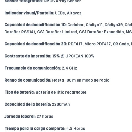
Sensor fotográfico:
CMOS Array Sensor
Indicador visual/Pantalla:
LEDs, Altavoz
Capacidad de decodificación 1D:
Codabar, Código11, Código39, Códi
DataBar RSS14), GS1 DataBar Limited, GS1 DataBar Expandido, MSI
Capacidad de decodificación 2D:
PDF417, Micro PDF417, QR Code, 
Contraste de Impresión:
15% @ UPC/EAN 100%
Frecuencia de comunicación:
2,4 GHz
Rango de comunicación:
Hasta 100 m en modo de radio
Tipo de batería:
Batería de litio recargable
Capacidad de la batería:
2200mAh
Jornada laboral:
27 horas
Tiempo para la carga completa:
4.5 Horas