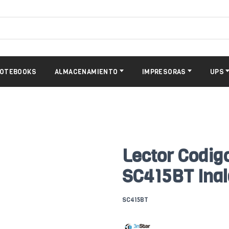
OTEBOOKS
ALMACENAMIENTO
IMPRESORAS
UPS
Lector Codig
SC415BT Ina
SC415BT