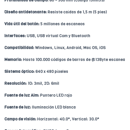
Profundidad de Campo:
60 ~ 300 mm (código 13mil39)
Diseño antidetonante:
Resiste caídas de 1,5 m (5 pies)
Vida útil del botón:
5 millones de escaneos
Interfaces:
USB, USB virtual Com y Bluetooth
Compatibilidad:
Windows, Linux, Android, Mac OS, iOS
Memoria:
Hasta 100.000 códigos de barras de @13Byte escanea
Sistema óptico:
640 x 480 píxeles
Resolución:
1D: 3mil, 2D: 6mil
Fuente de luz Aim:
Puntero LED rojo
Fuente de luz:
Iluminación LED blanca
Campo de visión:
Horizontal: 40.0°, Vertical: 30.0°