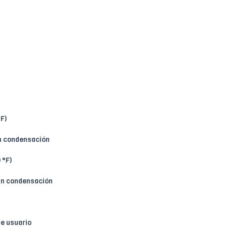
°F)
in condensación
 °F)
sin condensación
de usuario