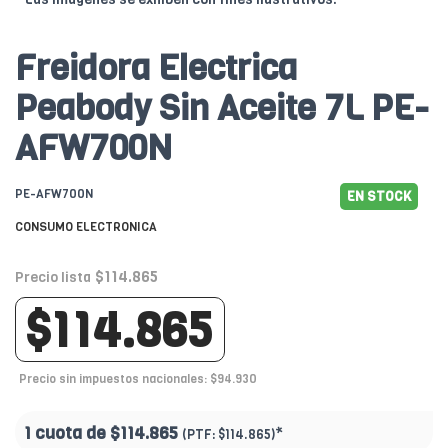
Freidora Electrica
Peabody Sin Aceite 7L PE-
AFW700N
PE-AFW700N
EN STOCK
CONSUMO ELECTRONICA
$114.865
Precio lista
$114.865
Precio sin impuestos nacionales: $94.930
1 cuota de
$114.865
*
(PTF:
$114.865)