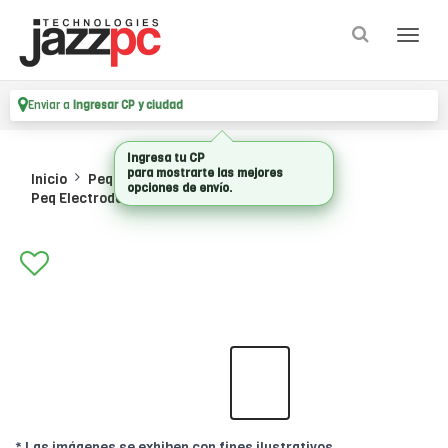
Enviar a
Ingresar CP y ciudad
Ingresa tu CP
para mostrarte las mejores
Inicio
Pequenos Electrodomesticos
opciones de envío.
Peq Electrodomestico
* Las imágenes se exhiben con fines ilustrativos.