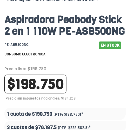
Aspiradora Peabody Stick
2 en 1 110W PE-ASB500NG
PE-ASB500NG
EN STOCK
CONSUMO ELECTRONICA
$198.750
Precio lista
$198.750
Precio sin impuestos nacionales: $164.256
1 cuota de
$198.750
*
(PTF:
$198.750)
3 cuotas de
$76.187.5
*
(PTF:
$228.562.5)