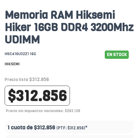
Memoria RAM Hiksemi
Hiker 16GB DDR4 3200Mhz
UDIMM
HSC416U32Z1 16G
EN STOCK
HIKSEMI
$312.856
Precio lista
$312.856
Precio sin impuestos nacionales: $283.128
1 cuota de
$312.856
*
(PTF:
$312.856)