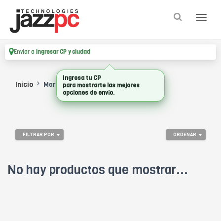
Enviar a
Ingresar CP y ciudad
Ingresa tu CP
Inicio
Marca
MICROSOFT HARDWARE
para mostrarte las mejores
opciones de envío.
FILTRAR POR
ORDENAR
No hay productos que mostrar...