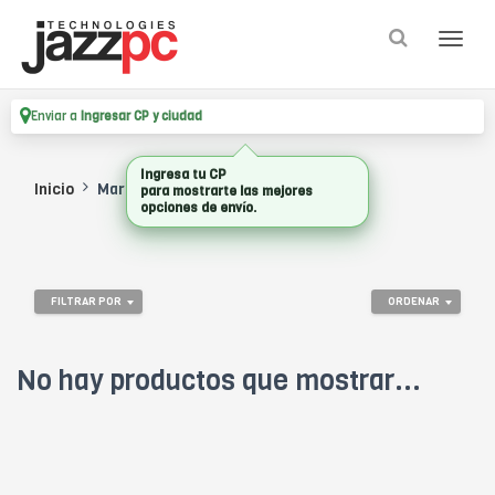
Enviar a
Ingresar CP y ciudad
Ingresa tu CP
Inicio
Marca
MICROSOFT CSP
para mostrarte las mejores
opciones de envío.
FILTRAR POR
ORDENAR
No hay productos que mostrar...