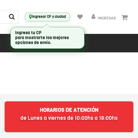
Ingresar CP y ciudad
INGRESAR
Ingresa tu CP
para mostrarte las mejores
opciones de envío.
CONECTIVIDAD
MARCAS
HORARIOS DE ATENCIÓN
de Lunes a viernes de 10:00hs a 18:00hs