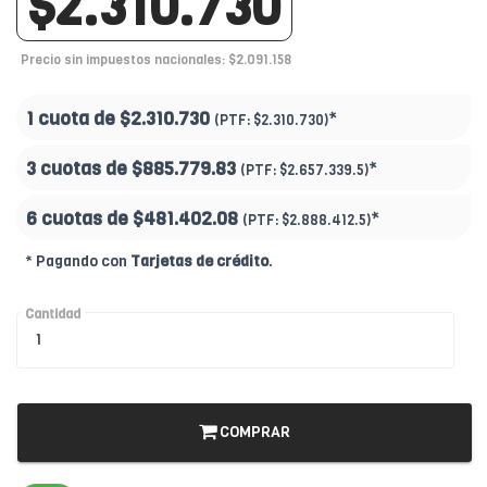
$2.310.730
Precio sin impuestos nacionales: $2.091.158
1 cuota de
$2.310.730
*
(PTF:
$2.310.730)
3 cuotas de
$885.779.83
*
(PTF:
$2.657.339.5)
6 cuotas de
$481.402.08
*
(PTF:
$2.888.412.5)
* Pagando con
Tarjetas de crédito
.
Cantidad
COMPRAR