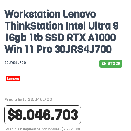
Workstation Lenovo
ThinkStation Intel Ultra 9
16gb 1tb SSD RTX A1000
Win 11 Pro 30JRS4J700
30JRS4J700
EN STOCK
$8.046.703
Precio lista
$8.046.703
Precio sin impuestos nacionales: $7.282.084