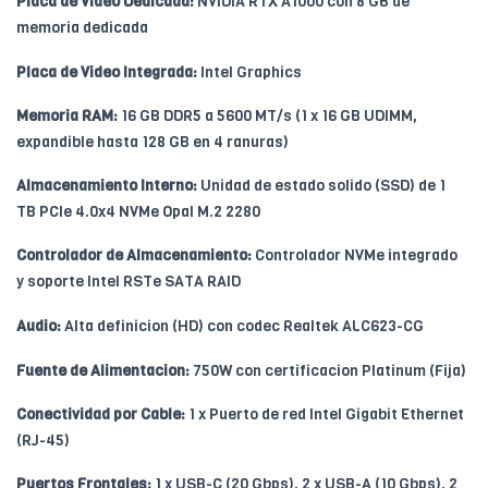
Placa de Video Dedicada:
NVIDIA RTX A1000 con 8 GB de
memoria dedicada
Placa de Video Integrada:
Intel Graphics
Memoria RAM:
16 GB DDR5 a 5600 MT/s (1 x 16 GB UDIMM,
expandible hasta 128 GB en 4 ranuras)
Almacenamiento Interno:
Unidad de estado solido (SSD) de 1
TB PCIe 4.0x4 NVMe Opal M.2 2280
Controlador de Almacenamiento:
Controlador NVMe integrado
y soporte Intel RSTe SATA RAID
Audio:
Alta definicion (HD) con codec Realtek ALC623-CG
Fuente de Alimentacion:
750W con certificacion Platinum (Fija)
Conectividad por Cable:
1 x Puerto de red Intel Gigabit Ethernet
(RJ-45)
Puertos Frontales:
1 x USB-C (20 Gbps), 2 x USB-A (10 Gbps), 2