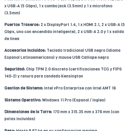
x USB-A (5 Gbps), 1 x combo jack (3.5mm) y 1 x microfono
(3.5mm)
Puertos Traseros:
2 x DisplayPort 1.4, 1 x HDMI 2.1, 2 x USB-A (5
Gbps, uno con encendido inteligente), 2 x USB-A 2.0 y 1 x salida
de linea
Accesorios Incluidos:
Teclado tradicional USB negro (idioma
Espanol Latinoamericano) y mouse USB Calliope negro
Seguridad:
Chip TPM 2.0 discreto (certificaciones TCG y FIPS
140-2) y ranura para candado Kensington
Gestion de Sistema:
Intel vPro Enterprise con Intel AMT 16
Sistema Operativo:
Windows 11 Pro (Espanol / Ingles)
Dimensiones de la Torre:
170 mm x 315.35 mm x 376 mm (con
patas incluidas)
Peso:
Hasta 9.67 kg en su configuracion maxima