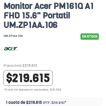
Monitor Acer PM161Q A1
FHD 15.6" Portatil
UM.ZP1AA.106
UM.ZP1AA.106
EN STOCK
$219.615
Precio lista
$219.615
Precio sin impuestos nacionales: $181.500
1 cuota de
$219.615
*
(PTF:
$219.615)