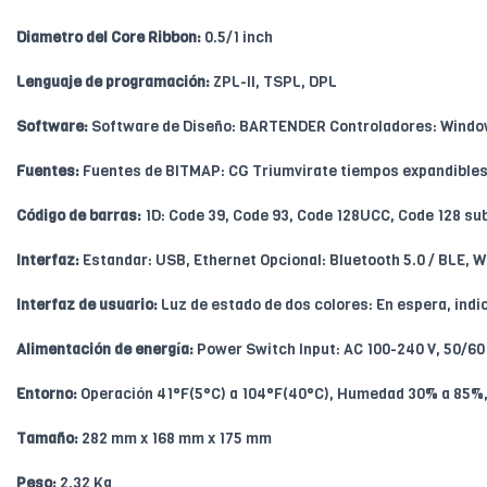
Diametro del Core Ribbon:
0.5/1 inch
Lenguaje de programación:
ZPL-II, TSPL, DPL
Software:
Software de Diseño: BARTENDER Controladores: Windows
Fuentes:
Fuentes de BITMAP: CG Triumvirate tiempos expandibles e
Código de barras:
1D: Code 39, Code 93, Code 128UCC, Code 128 sub
Interfaz:
Estandar: USB, Ethernet Opcional: Bluetooth 5.0 / BLE, W
Interfaz de usuario:
Luz de estado de dos colores: En espera, indi
Alimentación de energía:
Power Switch Input: AC 100-240 V, 50/60 
Entorno:
Operación 41°F(5°C) a 104°F(40°C), Humedad 30% a 85%,
Tamaño:
282 mm x 168 mm x 175 mm
Peso:
2,32 Kg