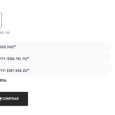
280.765
*
$310.245)
*
PTF:
$356.781.75)
*
PTF:
$387.806.25)
dito
.
COMPRAR