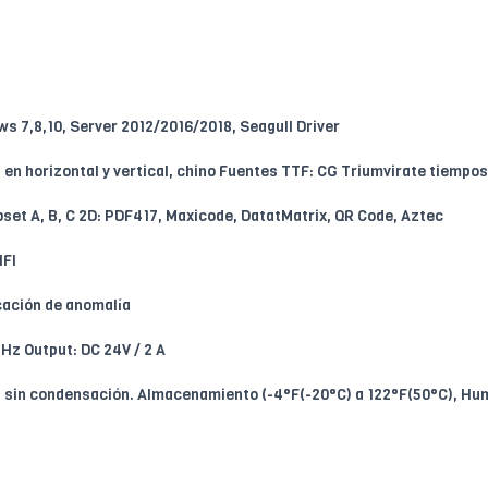
 7,8,10, Server 2012/2016/2018, Seagull Driver
n horizontal y vertical, chino Fuentes TTF: CG Triumvirate tiempos 
set A, B, C 2D: PDF417, Maxicode, DatatMatrix, QR Code, Aztec
IFI
cación de anomalía
Hz Output: DC 24V / 2 A
 sin condensación. Almacenamiento (-4°F(-20°C) a 122°F(50°C), Hu