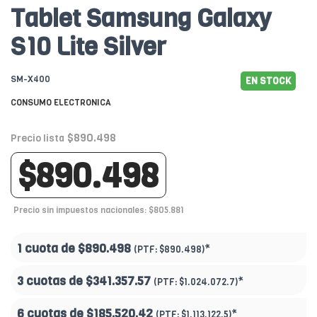
Tablet Samsung Galaxy
S10 Lite Silver
SM-X400
EN STOCK
CONSUMO ELECTRONICA
$890.498
Precio lista
$890.498
Precio sin impuestos nacionales: $805.881
1 cuota de
$890.498
*
(PTF:
$890.498)
3 cuotas de
$341.357.57
*
(PTF:
$1.024.072.7)
6 cuotas de
$185.520.42
*
(PTF:
$1.113.122.5)