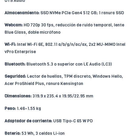
DTS Audio
Almacenamiento:
SSD NVMe PCIe Gen4 512 GB; 1 ranura SSD
Webcam:
HD 720p 30 fps, reducción de ruido temporal, lente
Blue Glass, doble micrófono
Wi-Fi:
Intel Wi-Fi 6E, 802.11 a/b/g/n/ac/ax, 2x2 MU-MIMO Intel
vPro Enterprise
Bluetooth:
Bluetooth 5.3 o superior con LE Audio (LC3)
Seguridad:
Lector de huellas, TPM discreto, Windows Hello,
Acer ProShield Plus, ranura Kensington
Dimensiones:
319.9 x 235.4 x 19.95/22.95 mm
Peso:
1.46–1.55 kg
Adaptador de corriente:
USB Tipo-C 65 W PD
Batería:
53 Wh, 3 celdas Li-ion